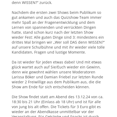
denn WISSEN?“ zurück.
Nachdem die ersten zwei Shows beim Publikum so
gut ankamen und auch das Quizshow-Team immer
mehr Spaß an der Fragenentwicklung und dem
Lernen von spannenden und verrückten Dingen
hatte, stand schon kurz nach der letzten Show
wieder Fest: Alle guten Dinge sind 3: mindestens ein
drittes Mal bringen wir „Wer soll DAS denn WISSEN?“
auf unsere Schulbühne und mit ihr wieder viele tolle
Kandidaten, Fragen und lustige Momente.
Da ist wieder für jeden etwas dabei! Und mit etwas
glück wartet auch auf Sie/Euch wieder ein Gewinn,
denn wie gewohnt wählen unsere Moderatoren
Larissa Böker und Damian Friebel zur letzten Runde
wieder 2 Freiwillige aus dem Publikum aus, die die
Show am Ende für sich entscheiden können.
Die Show findet statt am Abend des 13.12.24 von ca.
18:30 bis 21 Uhr (Einlass ab 18 Uhr) und ist für alle
von jung bis alt offen. Die Tickets für 3 Euro gibt es
wieder an der Abendkasse unmittelbar vor der
Veranstaltung. Für Getränke und Snacks ist durch