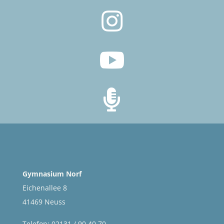



Gymnasium Norf
Eichenallee 8
41469 Neuss
Telefon: 02131 / 90 40 70