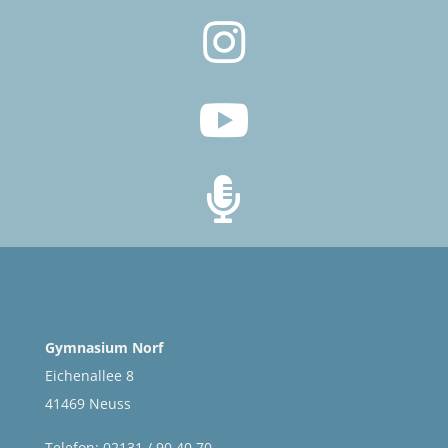



Gymnasium Norf
Eichenallee 8
41469 Neuss
Telefon: 02131 / 90 40 70