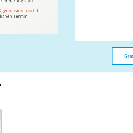
reinbarung statt.
@gymnasium-norf.de
lichen Termin
Gan
r