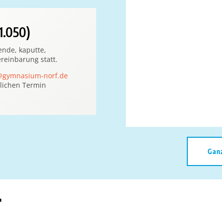
1.050)
ende, kaputte,
reinbarung statt.
@gymnasium-norf.de
lichen Termin
Gan
r