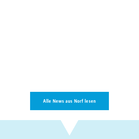
e aus Stockport bei Manchester in England zum ersten Mal. Nach
4 Schülerinnen und Schüler sowie die sieben Lehrkräfte der Hazel 
Alle News aus Norf lesen